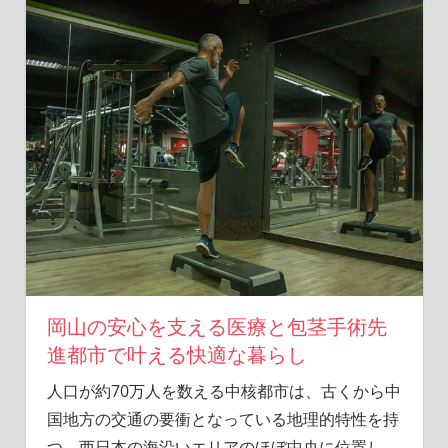
解
消
し、
自
信
を
取
り
戻
そ
う。
あ
な
た
の
岡山の安心を支える医療と包茎手術先
未
進都市で叶える快適な暮らし
来
人口が約70万人を数える中核都市は、古くから中
を
よ
国地方の交通の要衝となっている地理的特性を持
り
つ。
西日本の海沿いエリアのほぼ中央に位置し、