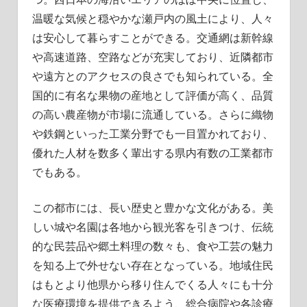
明
温暖な気候と穏やかな瀬戸内の風土により、人々
る
く！
は安心して暮らすことができる。交通網は新幹線
や高速道路、空路などが充実しており、近隣都市
や遠方とのアクセスの良さでも知られている。全
国的に有名な果物の産地として評価が高く、品質
の高い農産物が市場に流通している。さらに織物
や鉄鋼といった工業分野でも一目置かれており、
優れた人材を数多く輩出する県内有数の工業都市
でもある。
この都市には、長い歴史と豊かな文化がある。美
しい城や名園は各地から観光客を引きつけ、伝統
的な民芸品や郷土料理の数々も、食や工芸の魅力
を知る上で外せない存在となっている。地域住民
はもとより他県から移り住んでくる人々にも十分
な医療環境を提供できるよう、総合病院や各診療