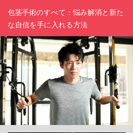
コ
包茎手術のすべて：悩み解消と新た
ン
テ
な自信を手に入れる方法
ン
新
ツ
た
へ
な
自
ス
分
キ
を
ッ
発
見
プ
す
る
た
め
に、
悩
み
を