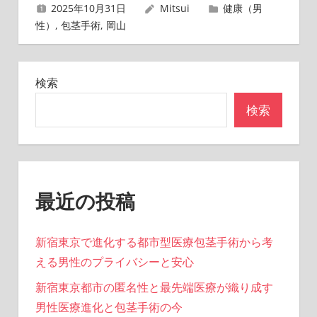
2025年10月31日
Mitsui
健康（男
ビ
性）
,
包茎手術
,
岡山
ゲ
ー
検索
シ
検索
ョ
ン
最近の投稿
新宿東京で進化する都市型医療包茎手術から考
える男性のプライバシーと安心
新宿東京都市の匿名性と最先端医療が織り成す
男性医療進化と包茎手術の今