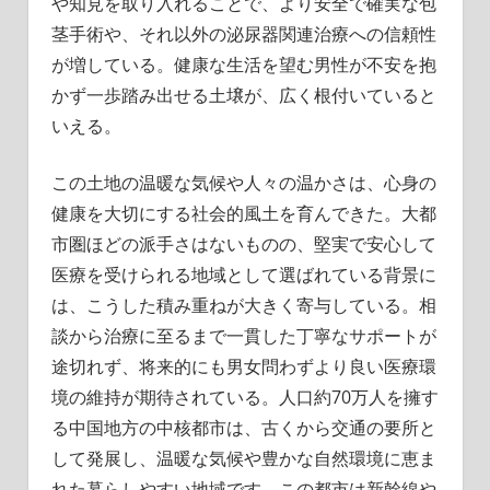
や知見を取り入れることで、より安全で確実な包
茎手術や、それ以外の泌尿器関連治療への信頼性
が増している。健康な生活を望む男性が不安を抱
かず一歩踏み出せる土壌が、広く根付いていると
いえる。
この土地の温暖な気候や人々の温かさは、心身の
健康を大切にする社会的風土を育んできた。大都
市圏ほどの派手さはないものの、堅実で安心して
医療を受けられる地域として選ばれている背景に
は、こうした積み重ねが大きく寄与している。相
談から治療に至るまで一貫した丁寧なサポートが
途切れず、将来的にも男女問わずより良い医療環
境の維持が期待されている。人口約70万人を擁す
る中国地方の中核都市は、古くから交通の要所と
して発展し、温暖な気候や豊かな自然環境に恵ま
れた暮らしやすい地域です。この都市は新幹線や